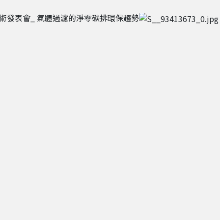
OT創新技術發表會_ 氣體過濾的淨零碳排環保趨勢